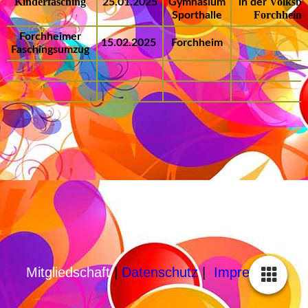
Kinderfasching
Volksb
25.01.2025
Gymnasium
in der
Forchheim
Sporthalle
Forchheimer
15.02.2025
Forchheim
Faschingsumzug
Mitgliedschaft
|
Datenschutz
|
Impressum