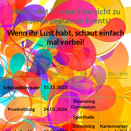
Hier findet ihr eine Übersicht zu
unseren geplanten Events!
Wenn ihr Lust habt, schaut einfach
mal vorbei!
Was
Wann
Wo
Wer / Infos
Schlüsselübergabe
15.11.2025
Ehrenbürg
Gymnasium
Prunksitzung
24.01.2026
Sporthalle
Ehrenbürg
Kartenvorverk